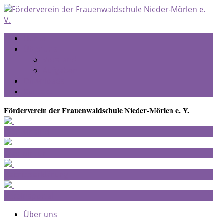
Home
Über uns
Vorstand
Aufgaben
Downloads
Kontakt
Förderverein der Frauenwaldschule Nieder-Mörlen e. V.
Wer wir sind
Was wir tun
Beitrittserklärung
Vereinsportal
Über uns