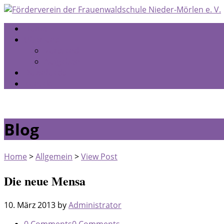
Home
Über uns
Vorstand
Aufgaben
Downloads
Kontakt
Blog
Home
>
Allgemein
>
View Post
Die neue Mensa
10. März 2013
by
Administrator
0 Comments
0 Comments