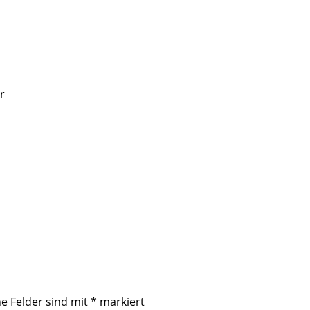
r
he Felder sind mit
*
markiert